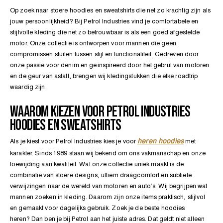
SHOP SALE
SHOP SALE
SHOP SALE
NIEUWE
REGULAR
SALE
ZWEMBROEKEN
OVERHEMDEN
HOODIES
Op zoek naar stoere hoodies en sweatshirts die net zo krachtig zijn als
ARTIKELEN
FIT
EN
SAMENWERKINGEN
jouw persoonlijkheid? Bij Petrol Industries vind je comfortabele en
JEANS
SWEATERS
stijlvolle kleding die net zo betrouwbaar is als een goed afgestelde
OVERHEMDEN
ZWEMBROEKEN
motor. Onze collectie is ontworpen voor mannen die geen
compromissen sluiten tussen stijl en functionaliteit. Gedreven door
LOOSE
GEBREIDEN
onze passie voor denim en geïnspireerd door het gebrul van motoren
FIT
TRUIEN EN
en de geur van asfalt, brengen wij kledingstukken die elke roadtrip
JASSEN
JASSEN
JEANS
VESTEN
waardig zijn.
WAAROM KIEZEN VOOR PETROL INDUSTRIES
HOODIES EN
HOODIES EN
JONGENSJEANS
BEKIJK
HOODIES EN SWEATSHIRTS
SWEATSHIRTS
SWEATSHIRTS
ALLE
GROTE
heren hoodies
Als je kiest voor Petrol Industries kies je voor
met
MATEN
karakter. Sinds 1989 staan wij bekend om ons vakmanschap en onze
GEBREIDE
GEBREIDE
toewijding aan kwaliteit. Wat onze collectie uniek maakt is de
TRUIEN
TRUIEN
EN
EN
combinatie van stoere designs, ultiem draagcomfort en subtiele
VESTEN
VESTEN
verwijzingen naar de wereld van motoren en auto’s. Wij begrijpen wat
mannen zoeken in kleding. Daarom zijn onze items praktisch, stijlvol
en gemaakt voor dagelijks gebruik. Zoek je de beste hoodies
heren? Dan ben je bij Petrol aan het juiste adres. Dat geldt niet alleen
ACCESSOIRES
ACCESSOIRES