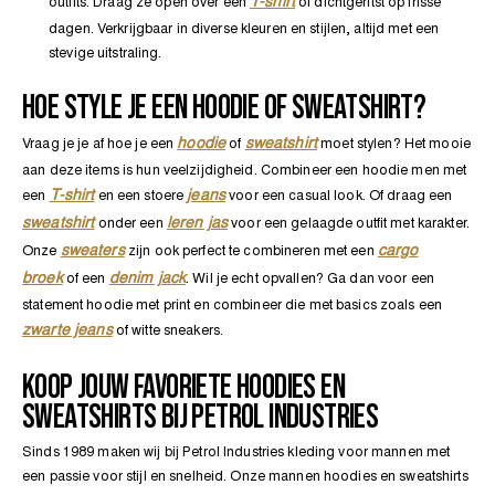
T-shirt
outfits. Draag ze open over een
of dichtgeritst op frisse
dagen. Verkrijgbaar in diverse kleuren en stijlen, altijd met een
stevige uitstraling.
HOE STYLE JE EEN HOODIE OF SWEATSHIRT?
hoodie
sweatshirt
Vraag je je af hoe je een
of
moet stylen? Het mooie
aan deze items is hun veelzijdigheid. Combineer een hoodie men met
T-shirt
jeans
een
en een stoere
voor een casual look. Of draag een
sweatshirt
leren jas
onder een
voor een gelaagde outfit met karakter.
sweaters
cargo
Onze
zijn ook perfect te combineren met een
broek
denim jack
of een
. Wil je echt opvallen? Ga dan voor een
statement hoodie met print en combineer die met basics zoals een
zwarte jeans
of witte sneakers.
KOOP JOUW FAVORIETE HOODIES EN
SWEATSHIRTS BIJ PETROL INDUSTRIES
Sinds 1989 maken wij bij Petrol Industries kleding voor mannen met
een passie voor stijl en snelheid. Onze mannen hoodies en sweatshirts