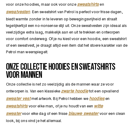
sweatshirts
voor onze hoodies, maar ook voor onze
en
sweatvesten
. Een sweatshirt van Petrol is perfect voor frisse dagen,
ONDERGOED
BEKIJK
biedt warmte zonder in te leveren op bewegingsvrijheid en straalt
ALLE
tegelijkertijd een no-nonsense stijl uit. Onze sweatvesten zijn ideaal als
JONGENS
veelzijdige extra laag, makkelijk aan en uit te trekken en ontworpen
voor comfort onderweg. Of je nu kiest voor een hoodie, een sweatshirt
ESSENTIALS
COLLECTIE
of een sweatvest, je draagt altijd een item dat het stoere karakter van de
Petrol man weerspiegelt.
ONZE COLLECTIE HOODIES EN SWEATSHIRTS
BEKIJK
VOOR MANNEN
ALLE
HEREN
Onze collectie is net zo veelzijdig als de mannen waar ze voor
zwarte hoodie
ontworpen is. Van een klassieke
tot een opvallend
sweater vest
hoodies
met artwork. Bij Petrol hebben we
en
sweatshirts
witte
voor elke man, of je nu houdt van een
sweater
blauwe sweater
voor elke dag of een frisse
voor een clean
look, bij ons vind je het allemaal.