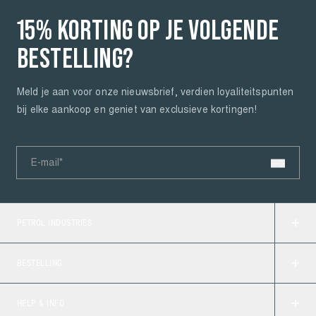
15% KORTING OP JE VOLGENDE
BESTELLING?
Meld je aan voor onze nieuwsbrief, verdien loyaliteitspunten
bij elke aankoop en geniet van exclusieve kortingen!
E-mail*
PETROL INDUSTRIES
Over ons
BESTELLING
Road to a Cleaner Future
Levering
Vacatures
HELP & INFO
Bestellen & betalen