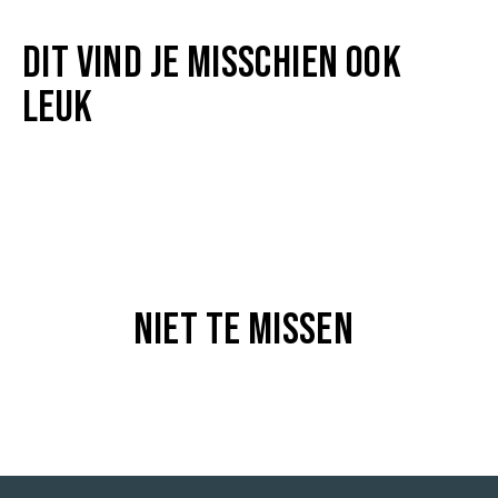
Capuchon met rijgkoord
Lichtgewicht sweatstof
DIT VIND JE MISSCHIEN OOK
95% katoen, 5% elastaan
LEUK
3XL tot 6XL
KLEURCODE
Cranberry - 3064
NIET TE MISSEN