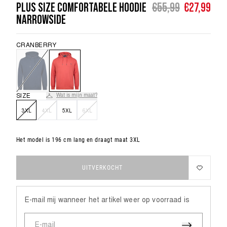
PLUS SIZE COMFORTABELE HOODIE
€55,99
€27,99
NARROWSIDE
KLEDINGMAAT
92
104
116
ONDERGOED
BEKIJK
ALLE
LEEFTIJD
1,5 - 2
3 - 4
5 - 6
CRANBERRY
JONGENS
BORST
54
56
58
ESSENTIALS
COLLECTIE
TAILLE
53
54
55
SIZE
Wat is mijn maat?
HEUP
56
60
64
BEKIJK
3XL
4XL
5XL
6XL
ALLE
HEREN
Het model is 196 cm lang en draagt maat 3XL
UITVERKOCHT
KLEDINGMAAT
3XL
E-mail mij wanneer het artikel weer op voorraad is
BORST
133 - 138
E-mail
TAILLE
120 - 125