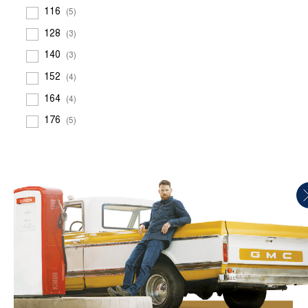
ANZEIGEN
116
(5)
128
(3)
ESSENTIALS
KOLLEKTION
140
(3)
152
(4)
164
(4)
ALLE HERREN
ANZEIGEN
176
(5)