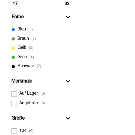
SWEATSHIRTS
17
33
JUNGEN-JEANS
HEMDEN
BADEMODE
Farbe
PULLOVER UND
STRICKJACKEN
Blau
(5)
JACKEN
JACKEN
Braun
(3)
Gelb
ALLE GROSSEN GRÖSSEN AN
(2)
ZEIGEN
HOODIES UND
HOODIES UND
Grün
(4)
SWEATSHIRTS
SWEATSHIRTS
Schwarz
(2)
Merkmale
PULLOVER UND
PULLOVER UND
STRICKJACKEN
STRICKJACKEN
Auf Lager
(6)
Angebote
(6)
ACCESSOIRES
ACCESSOIRES
Größe
104
(6)
UNTERWÄSCHE
ALLE JUNGEN