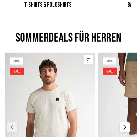
T-SHIRTS & POLOSHIRTS
BAD
SOMMERDEALS FÜR HERREN
-30%
-30%
SALE
SALE