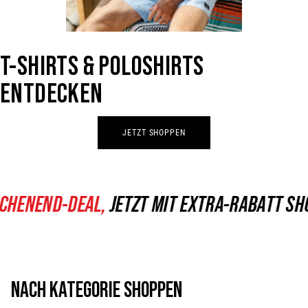
UNTERWÄSCHE
ALLE
JUNGEN
ANZEIGEN
T-SHIRTS & POLOSHIRTS
ESSENTIALS
KOLLEKTION
ENTDECKEN
ALLE
JETZT SHOPPEN
HERREN
ANZEIGEN
D-DEAL,
JETZT MIT EXTRA-RABATT SHOPPEN!
NACH KATEGORIE SHOPPEN